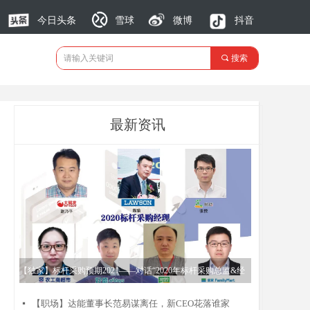
今日头条
雪球
微博
抖音
끠
搜索
最新资讯
【独家】标杆采购预期2021——对话“2020年标杆采购总监&经
理”
【职场】达能董事长范易谋离任，新CEO花落谁家
넷