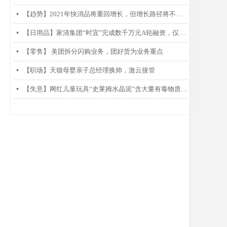
【趋势】2021年快消品将重回增长，但增长路径将不同以往
넷
【日用品】家清集团“时宜”完成数千万元A轮融资，仅靠两款产品每月销售过千万
넷
【零售】 美团拆分闪购业务，团好货为业务重点
넷
【职场】天猫母婴亲子总经理换帅，激云接管
넷
【失意】网红儿童玩具“史莱姆水晶泥”含大量有毒物质硼砂被曝光
넷