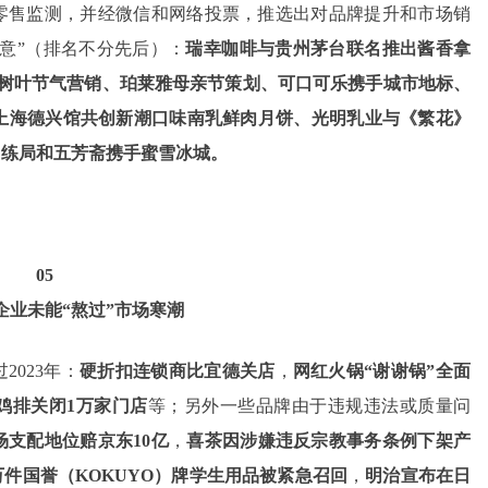
零售监测，并经微信和网络投票，推选出对品牌提升和市场销
创意”（排名不分先后）：
瑞幸咖啡与贵州茅台联名推出酱香拿
方树叶节气营销、珀莱雅母亲节策划、可口可乐携手城市地标、
乳×上海德兴馆共创新潮口味南乳鲜肉月饼、光明乳业与《繁花》
训练局和五芳斋携手蜜雪冰城。
05
企业未能“熬过”市场寒潮
023年：
硬折扣连锁商比宜德关店
，
网红火锅“谢谢锅”全面
鸡排关闭1万家门店
等；另外一些品牌由于违规违法或质量问
支配地位赔京东10亿
，
喜茶因涉嫌违反宗教事务条例下架产
2万件国誉（KOKUYO）牌学生用品被紧急召回
，
明治宣布在日