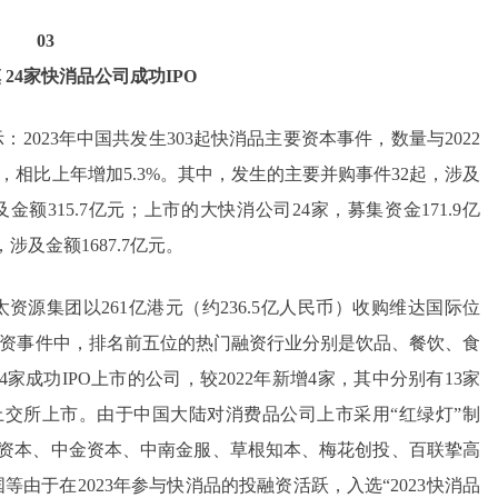
03
24家快消品公司成功IPO
023年中国共发生303起快消品主要资本事件，数量与2022
亿元，相比上年增加5.3%。其中，发生的主要并购事件32起，涉及
金额315.7亿元；上市的大快消公司24家，募集资金171.9亿
及金额1687.7亿元。
太资源集团以261亿港元（约236.5亿人民币）收购维达国际位
消品融资事件中，排名前五位的热门融资行业分别是饮品、餐饮、食
家成功IPO上市的公司，较2022年新增4家，其中分别有13家
上交所上市。由于中国大陆对消费品公司上市采用“红绿灯”制
鼎资本、中金资本、中南金服、草根知本、梅花创投、百联挚高
由于在2023年参与快消品的投融资活跃，入选“2023快消品