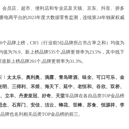
场、会员店、超市、便利店和专业店及天猫、京东、抖音、拼多
要电商平台的2023年度大数据零售监测，连续第24年独家权威
800个品牌上榜，CR5（行业前5位品牌所占市占率之和）均值为
均值为76.9。新上榜品牌535个,品牌更替率为23.5%，其中线下
道新上榜品牌261个,品牌更替率为31.3%。
采！
太太乐、奥利奥、滴露、青岛啤酒、味全、可口可乐、金
光明、三得利、禾煜、海天下、延中、老恒和、谷欣、双桥、
鱼、立丰、丹麦皇冠、好奇、天堂
等品牌在各自品类TOP金品榜
思念、石库门、安佳、洁云、蜂花、世棒、苏食、恒源祥、李
等品牌也名列相关品类TOP金品榜的前三。