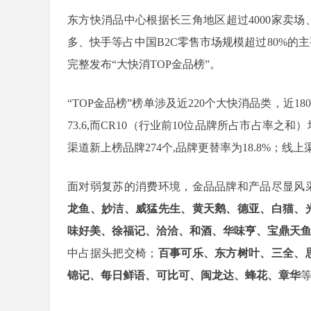
东方快消品中心根据长三角地区超过4000家卖
多、快手等占中国B2C零售市场规模超过80%的主
完整发布“大快消TOP金品榜”。
“TOP金品榜”榜单涉及近220个大快消品类，近1
73.6,而CR10（行业前10位品牌所占市占率之和）
渠道新上榜品牌274个,品牌更替率为18.8%；线上渠
面对弱复苏的消费环境，金品品牌和产品尽显风
龙鱼、妙洁、威猛先生、黄天鹅、德亚、白猫、
味好美、徐福记、洽洽、和酒、华味亨、宝鼎天
中占据头把交椅；
百事可乐、东方树叶、三全、
锦记、每日鲜语、可比可、闽龙达、蜂花、章华