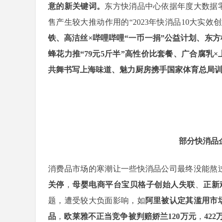
意的新关键词。
东方快消品中心依据年度大数据
售产生较大推动作用的“2023年快消品10大实效
铁、高洁丝×哔哩哔哩“一币一捐”公益计划、东
蜂花力推“79元5斤半”高性价比套餐、广合腐
共舞书写上海味道、魅力厨房携手国家体育总局
部分快消品
消费品市场的寒潮让一些快消品公司最终没能熬过2
关停
，
母婴电商平台宝贝格子创始人失联
、
正新
题，遭受较大负面影响，如
阿里被认定其滥用市场
品
，
欧莱雅不正当竞争被判赔娇兰120万元
，
42