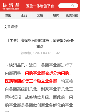
五位一体增值平台
ꄙ
资讯
金品
营销
研究
供需对接
文章详情
【零售】 美团拆分闪购业务，团好货为业务
重点
创建时间：
2021-03-18
10:32
（快消品讯）近日，美团事业部进行了
内部调整：
闪购事业部被拆分为闪购、
医药和团好货三个独立业务部
，均直接
向美团高级副总裁、到家事业群总裁王
莆中汇报，战略地位升级。而此前，闪
购事业部是美团做创新业务孵化的事业