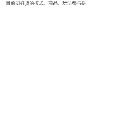
目前团好货的模式、商品、玩法都与拼
多多类似，但美团无法用模仿拼多多的
方式来超越拼多多。团好货项目还处在
初期阶段，将会有新一轮调整。目前内
部共识是，
不会以补贴的思路来打开市
场，而是更多从供给和用户价值变化的
角度来探索
——如何以一种新的模式来
做 B2C。
推荐阅读
【独家】“2020饮品TOP金品榜（之一）”公布 脉动、红牛、可口可乐、恒寿堂、雀巢、立顿夺得品类冠军
（快消品独家讯）2020年，我
国饮料产量累计为1.63亿吨，啤
酒为3411万千升。东方快消品
【综合】康师傅2020年实现营收676亿元 方便面业务两位数增长 饮品业务净利润大增68%
中心同行业领先的全媒体——
（快消品讯）3月22日，康师傅
《快消品（网）》根据长三角地
（00322.HK）公布其2020年业
区超过4000家卖场、超市、便