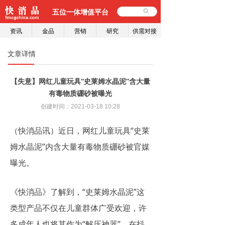
五位一体增值平台
ꄙ
资讯
金品
营销
研究
供需对接
文章详情
【失意】网红儿童玩具“史莱姆水晶泥”含大量
有毒物质硼砂被曝光
创建时间：
2021-03-18
10:28
（快消品讯）近日，网红儿童玩具“史莱
姆水晶泥”内含大量有毒物质硼砂被官媒
曝光。
《快消品》了解到，“史莱姆水晶泥”这
类型产品不仅在儿童群体广受欢迎，许
多成年人也将其作为“解压神器”，在抖