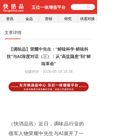
五位一体增值平台
ꄙ
资讯
金品
营销
研究
供需对接
文章详情
【调味品】荣耀中先生：“鲜味科学·鲜味科
技”与AI深度对话（三）：从“高盐隐患”到“鲜
味革命”
创建时间：
2026-05-18
16:38
（快消品讯）近日，调味品行业的
领军人物荣耀中先生与AI展开了一