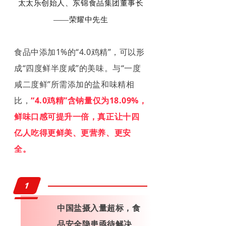
太太乐创始人、东锦食品集团董事长
——
荣耀中先生
食品中添加1%的“4.0鸡精”，可以形
成“四度鲜半度咸”的美味。与“一度
咸二度鲜”所需添加的盐和味精相
比，
“4.0鸡精”含钠量仅为18.09%，
鲜味口感可提升一倍，真正让十四
亿人吃得更鲜美、更营养、更安
全。
1
中国盐摄入量超标，食
品安全隐患亟待解决