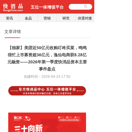
五位一体增值平台
ꄙ
资讯
金品
营销
研究
供需对接
文章详情
【独家】美团近50亿元收购叮咚买菜，鸣鸣
很忙上市募资超36亿元，逸仙电商获8.28亿
元融资——2026年第一季度快消品资本主要
事件盘点
创建时间：
2026-04-24
17:50