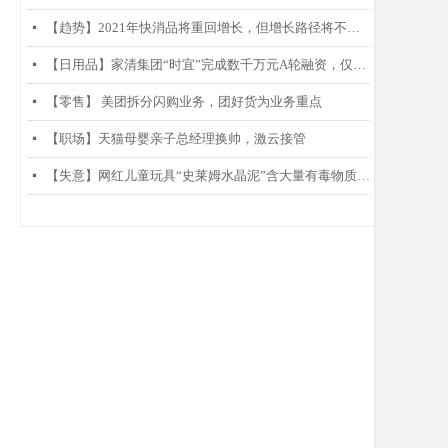
【趋势】2021年快消品将重回增长，但增长路径将不同以往
넷
【日用品】家清集团“时宜”完成数千万元A轮融资，仅靠两款产品每月销售过千万
넷
【零售】 美团拆分闪购业务，团好货为业务重点
넷
【职场】天猫母婴亲子总经理换帅，激云接管
넷
【失意】网红儿童玩具“史莱姆水晶泥”含大量有毒物质硼砂被曝光
넷