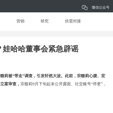
微信公众号
品
营销
研究
供需对接
？娃哈哈董事会紧急辟谣
馥莉被“带走”调查，引发轩然大波。此前，宗馥莉心腹、宏
委立案审查，
宗馥莉9月下旬起未公开露面、社交账号“停更”，