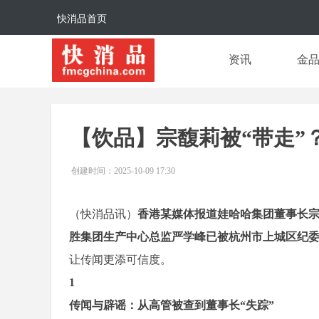
快消品首页
资讯
金
【饮品】宗馥莉被“带走”
创建时间：
2025-10-09
17:30
（快消品讯）
香港某媒体报道娃哈哈集团董事长宗
胜集团生产中心总监严学峰已被杭州市上城区纪
让传闻更添可信度。
1
传闻与辟谣：从高管被查到董事长“失踪”