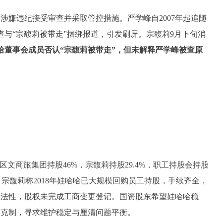
涉嫌违纪接受审查并采取管控措施。严学峰自2007年起追随
查与“宗馥莉被带走”捆绑报道，引发刷屏。宗馥莉9月下旬消
哈董事会成员否认“宗馥莉被带走”，但未解释严学峰被查原
文商旅集团持股46%，宗馥莉持股29.4%，职工持股会持股
键，宗馥莉称2018年娃哈哈已大规模回购员工持股，手续齐全，
合法性，股权未完成工商变更登记。国资股东希望娃哈哈稳
度克制，寻求维护稳定与厘清问题平衡。