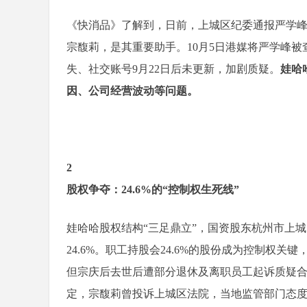
《快消品》了解到，日前，上城区纪委通报严学峰
宗馥莉，是其重要助手。10月5日港媒将严学峰被
失、社交账号9月22日后未更新，加剧质疑。
娃哈
因、公司经营波动等问题。
2
股权争夺：24.6%的“控制权生死线”
娃哈哈股权结构“三足鼎立”，国资股东杭州市上城区
24.6%。职工持股会24.6%的股份成为控制权关
但宗庆后去世后遭部分退休及离职员工起诉质疑
定，宗馥莉曾投诉上城区法院，当地监管部门态