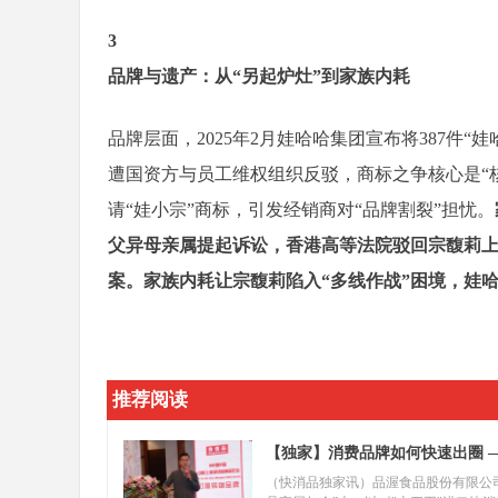
3
品牌与遗产：从“另起炉灶”到家族内耗
品牌层面，2025年2月娃哈哈集团宣布将387件
遭国资方与员工维权组织反驳，商标之争核心是“核
请“娃小宗”商标，引发经销商对“品牌割裂”担忧。
父异母亲属提起诉讼，香港高等法院驳回宗馥莉
案。家族内耗让宗馥莉陷入“多线作战”困境，娃
推荐阅读
【独家】消费品牌如何快速出圈 ——"
实践
（快消品独家讯）品渥食品股份有限公司（