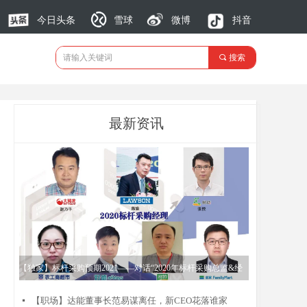
今日头条
雪球
微博
抖音
끠
搜索
最新资讯
【独家】标杆采购预期2021——对话“2020年标杆采购总监&经
理”
【职场】达能董事长范易谋离任，新CEO花落谁家
넷