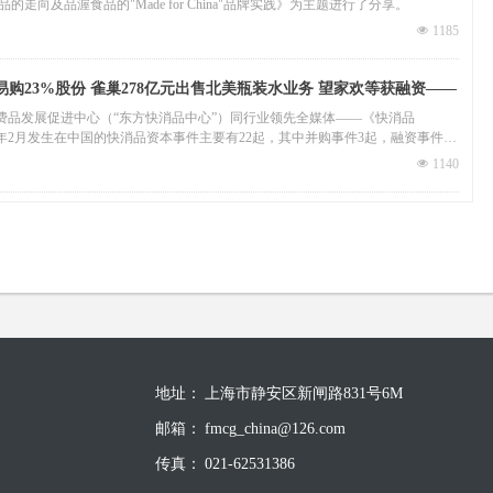
走向及品渥食品的"Made for China"品牌实践》为主题进行了分享。
넶
1185
易购23%股份 雀巢278亿元出售北美瓶装水业务 望家欢等获融资——
费品发展促进中心（“东方快消品中心”）同行业领先全媒体——《快消品
年2月发生在中国的快消品资本事件主要有22起，其中并购事件3起，融资事件19
国际的快消品资本事件主要有7起。纵观“2021年2月快消品资本并购主要事
넶
1140
宁易购23%股份，进一步聚焦零售服务业务；元气森林布局咖啡赛道，入股Never
care分别获8亿与7亿融资；美瞳品牌Moody、海伦司小酒馆、婴儿食品品牌宝宝馋
巢继续改变全球水业务，278亿元出售美国和加拿大瓶装水业务；荷美尔食品近
牌Planters；资生堂出售个人护理业务，主力将聚焦化妆品业务。
地址：
上海市静安区新闸路831号6M
邮箱：
fmcg_china@126.com
传真：
021-62531386