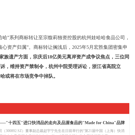
“娃哈哈”系列商标转让至宗馥莉独资控股的杭州娃哈哈食品公司，
心资产归属”。商标转让搁浅后，2025年5月宏胜集团密集申
家族遗产方面，宗庆后18亿美元离岸资产成争议焦点，三位同
上诉，维持资产禁制令，杭州中院受理诉讼，浙江省高院立
哈哈或将在市场竞争中掉队。
十四五"进口快消品的走向及品渥食品的"Made for China"品牌
300892.SZ）董事副总裁赵宇宁先生在日前举行的“第21届中国（上海）快消