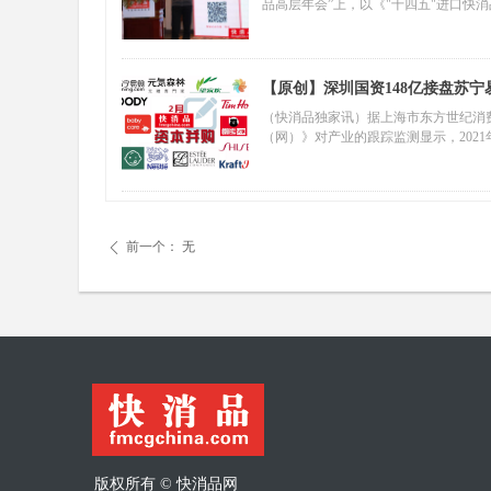
品高层年会”上，以《"十四五"进口快消品的
【原创】深圳国资148亿接盘苏宁
2月快消品资本主要事件盘点
（快消品独家讯）据上海市东方世纪消
（网）》对产业的跟踪监测显示，2021
起，另有快手、李子园挂牌上市；发生在
件”，可以发现：深圳国资148亿接盘苏
Coffee成其最大股东；望家欢与Baby
了等融资额均过亿元。在国际方面，雀
200亿元收购卡夫亨氏旗下零食品牌绅士
前一个：
无
ꄴ
版权所有 ©
快消品网