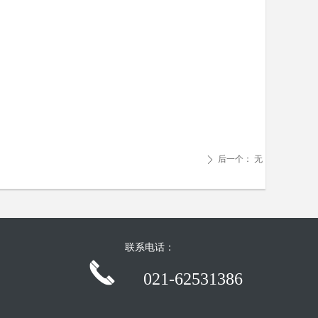
后一个：
无
ꄲ
联系电话：
끅
021-62531386